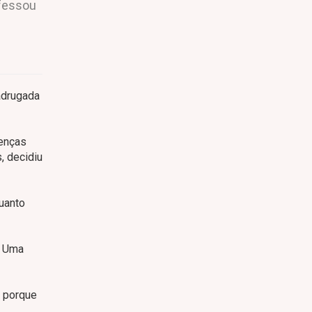
nfessou
adrugada
venças
, decidiu
uanto
. Uma
e porque