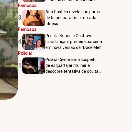
Famosos
sucesso
Ana Castela revela que parou
3.
de beber para focar na vida
fitness
Famosos
Priscila Senna e Gusttavo
4.
Lima lançam primeira parceria
em nova versão de "Doce Mel"
Policial
Polícia Civil prende suspeito
5.
de esquartejar mulher e
descobre tentativa de ocultar
vestígios do crime em Rio
Preto