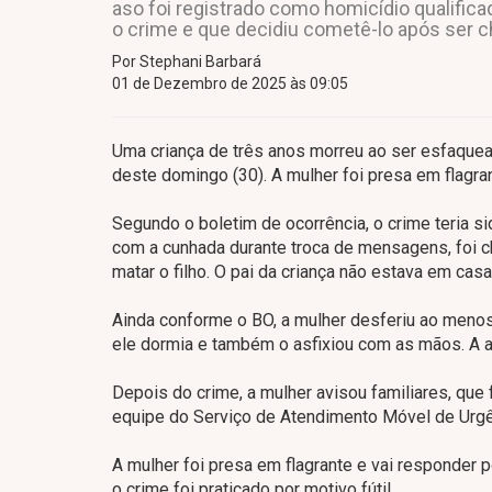
aso foi registrado como homicídio qualifica
o crime e que decidiu cometê-lo após ser 
Por Stephani Barbará
01 de Dezembro de 2025 às 09:05
Uma criança de três anos morreu ao ser esfaquea
deste domingo (30). A mulher foi presa em flagran
Segundo o boletim de ocorrência, o crime teria 
com a cunhada durante troca de mensagens, foi ch
matar o filho. O pai da criança não estava em casa,
Ainda conforme o BO, a mulher desferiu ao men
ele dormia e também o asfixiou com as mãos. A 
Depois do crime, a mulher avisou familiares, que
equipe do Serviço de Atendimento Móvel de Urgê
A mulher foi presa em flagrante e vai responder p
o crime foi praticado por motivo fútil.