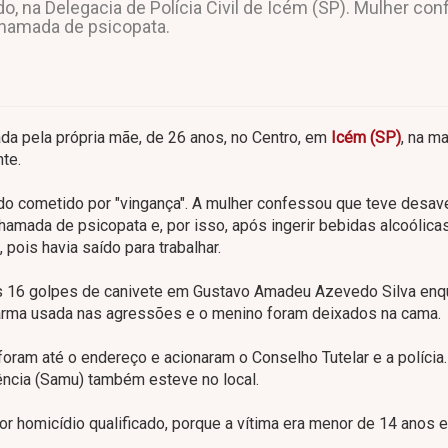
do, na Delegacia de Polícia Civil de Icém (SP). Mulher co
chamada de psicopata.
da pela própria mãe, de 26 anos, no Centro, em
Icém (SP)
, na m
te.
sido cometido por "vingança". A mulher confessou que teve desa
amada de psicopata e, por isso, após ingerir bebidas alcoólicas
 pois havia saído para trabalhar.
os 16 golpes de canivete em Gustavo Amadeu Azevedo Silva enq
arma usada nas agressões e o menino foram deixados na cama.
 foram até o endereço e acionaram o Conselho Tutelar e a polícia
ncia (Samu) também esteve no local.
or homicídio qualificado, porque a vítima era menor de 14 anos 