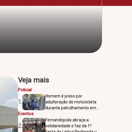
Veja mais
Policial
Homem é preso por
1.
adulteração de motocicleta
durante patrulhamento em
Eventos
Votuporanga
Fernandópolis abraça a
2.
solidariedade e faz da 1ª
Festa da Leitoa Recheada um