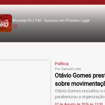
Alvorada 95.3 FM - Sucesso em Primeiro Lugar
Política
Por Samuel Leite
Otávio Gomes presti
sobre movimentaçã
Otávio Gomes ressaltou o 
parabenizou a organização 
07 de Agosto de 2026 às 15:30