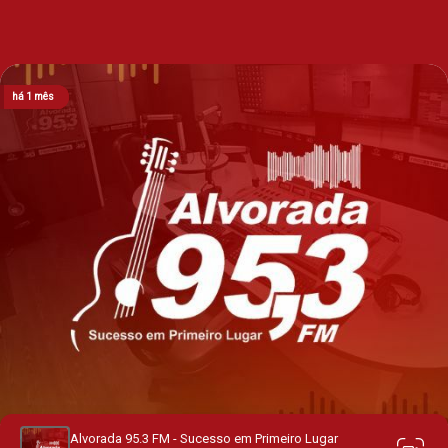
há 13 dias
há 22 dias
há 28 dias
há 1 mês
há 1 mês
Alvorada 95.3 FM - Sucesso em Primeiro Lugar